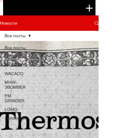
Новости
Все посты
Все посты
THERMOS
RABAUD
WACACO
MHW-
3BOMBER
FM
GRINDER
LGMG
wendougee